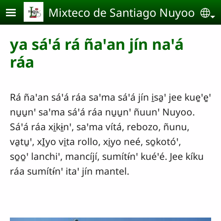
Pasar al contenido principal
Mixteco de Santiago Nuyoo
Se
ya sáꞌá rá ñaꞌan jín naꞌá
ráa
Rá ñaꞌan sáꞌá ráa saꞌma sáꞌá jín i̱sa̱ꞌ jee kue̱ꞌe̱ꞌ
nu̱u̱nꞌ saꞌma sáꞌá ráa nu̱u̱nꞌ ñuunꞌ Nuyoo.
Sáꞌá ráa xi̱kɨ̱nꞌ, saꞌma vítá, rebozo, ñunu,
va̱tu̱ꞌ, xI̱yo vi̱ta rollo, xi̱yo neé, so̱kotóꞌ,
so̱o̱ꞌ lanchiꞌ, mancíjí, sumítɨ́nꞌ kuéꞌé. Jee kíku
ráa sumítɨ́nꞌ itaꞌ jín mantel.