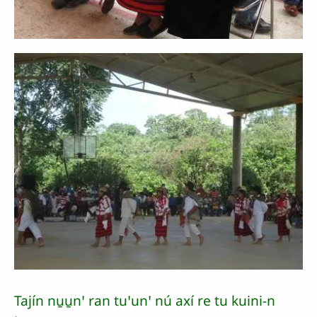
Tajín nu̱u̱nꞌ ran tuꞌunꞌ nú axí re tu kuini-n