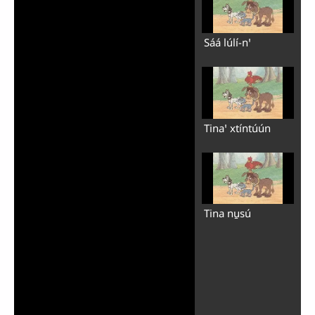
Sáá lúlí-nꞌ
Tinaꞌ xtíntúún
Tina nu̱sú