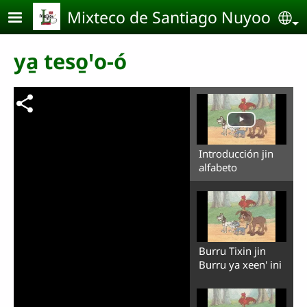
Pasar al contenido principal
Mixteco de Santiago Nuyoo
Se
ya̱ teso̱ꞌo-ó
Introducción jin
alfabeto
Burru Tixin jin
Burru ya xeen' ini