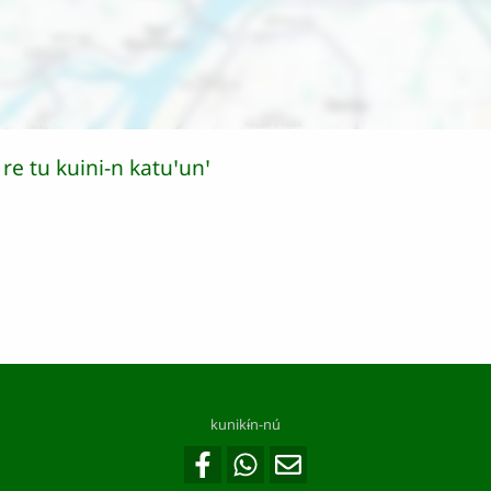
í re tu kuini-n katuꞌunꞌ
kunikɨ́n-nú