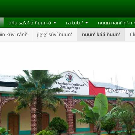
tiñu saꞌaꞌ-ó ñu̱u̱n-ó
ra tutuꞌ
nu̱u̱n naniꞌinꞌ-n
ɨɨn kúvi ráníꞌ
jie̱ꞌe̱ꞌ súví ñuunꞌ
nu̱u̱nꞌ káá ñuunꞌ
Cl