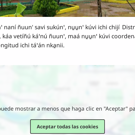
naní ñuun' savi sukúnꞌ, nu̱u̱nꞌ kúvi ichi chijí
Distr
, káa vetíñú káꞌnú ñuunꞌ, maá nu̱u̱nꞌ kúvi coordena
ongitud ichi táꞌán nka̱nii.
puede mostrar a menos que haga clic en "Aceptar" par
Aceptar todas las cookies