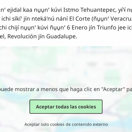
̱nꞌ ejidal kaa nu̱u̱nꞌ kúvi Istmo Tehuantepec, yɨ́ꞌɨ́ n
hi síkíꞌ jín nteká'nú nání El Corte (ñu̱u̱nꞌ Veracruz)
i chijí nu̱u̱nꞌ kúvi ñu̱u̱nꞌ 6 Enero jín Triunfo jee ich
el, Revolución jín Guadalupe.
puede mostrar a menos que haga clic en "Aceptar" par
Aceptar todas las cookies
Aceptar solo cookies de contenido externo