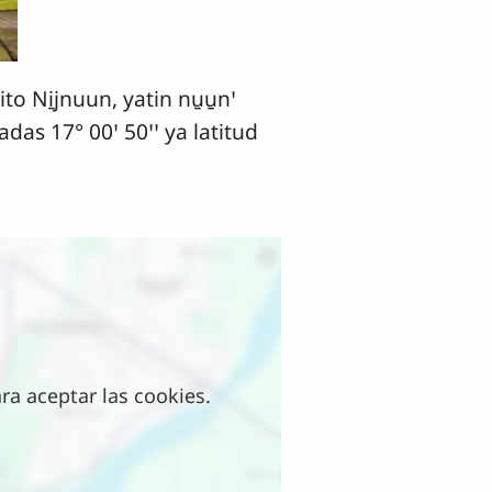
ito Ni̱jnuun, yatin nu̱u̱nꞌ
das 17° 00ꞌ 50ꞌꞌ ya latitud
a aceptar las cookies.