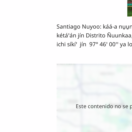
Santiago Nuyoo: káá-a nu̱u̱nꞌ 
kétáꞌán jín Distrito Ñuunkaa
ichi síkíꞌ
jín 97° 46ꞌ 00ꞌꞌ ya l
Ubicación
Este contenido no se 