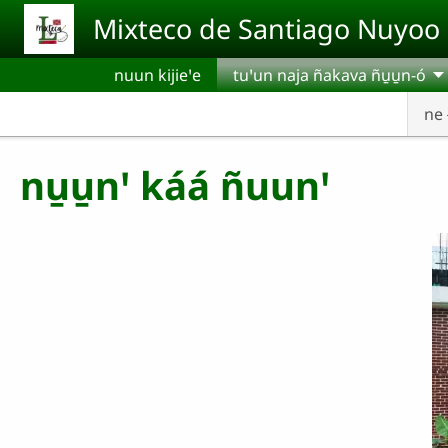
Pasar al contenido principal
Mixteco de Santiago Nuyoo
nuun kijieꞌe
tuꞌun naja ñakava ñu̱u̱n-ó
ne 
nu̱u̱nꞌ káá ñuunꞌ