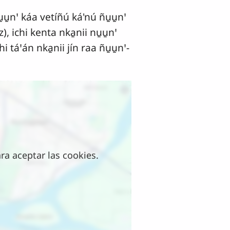
u̱u̱nꞌ káa vetíñú ká'nú ñu̱u̱nꞌ
, ichi kenta nka̱nii nu̱u̱nꞌ
i táꞌán nka̱nii jín raa ñu̱u̱nꞌ-
a aceptar las cookies.