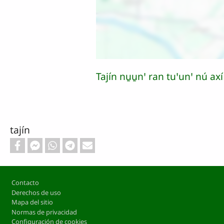
Tajín nu̱u̱nꞌ ran tuꞌunꞌ nú ax
tajín
Footer
Contacto
Derechos de uso
Mapa del sitio
Normas de privacidad
Configuración de cookies