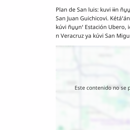
Plan de San luis: kuvi ɨɨn ñu̱u
San Juan Guichicovi. Kétáꞌán ic
kúvi ñu̱u̱nꞌ Estación Ubero, ich
n Veracruz ya kúvi San Migu
Ubicación
Este contenido no se 