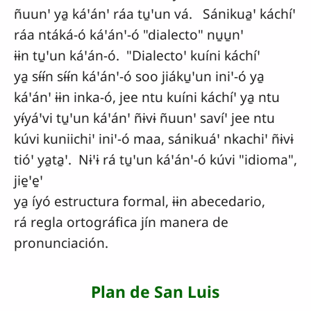
ñuunꞌ ya̱ káꞌánꞌ ráa tu̱ꞌun vá. Sánikua̱ꞌ káchíꞌ
ráa ntáká-ó káꞌánꞌ-ó "dialecto" nu̱u̱nꞌ
ɨɨn tu̱ꞌun káꞌán-ó. "Dialectoꞌ kuíni káchíꞌ
ya̱ sɨ́ɨ́n sɨ́ɨ́n káꞌánꞌ-ó soo jiáku̱ꞌun iniꞌ-ó ya̱
káꞌánꞌ ɨɨn inka-ó, jee ntu kuíni káchíꞌ ya̱ ntu
yɨ́yáꞌvi tu̱ꞌun káꞌánꞌ ñɨvɨ ñuunꞌ savíꞌ jee ntu
kúvi kuniichiꞌ iniꞌ-ó maa, sánikuáꞌ nkachiꞌ ñɨvɨ
tióꞌ ya̱ta̱ꞌ. Nɨꞌɨ rá tu̱ꞌun káꞌánꞌ-ó kúvi "idioma",
jie̱ꞌe̱ꞌ
ya̱ íyó estructura formal, ɨɨn abecedario,
rá regla ortográfica jín manera de
pronunciación.
Plan de San Luis