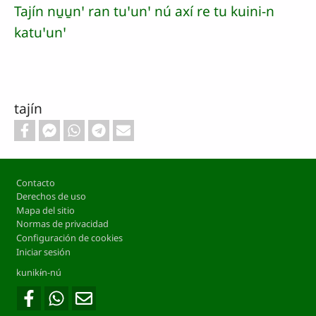
Tajín nu̱u̱nꞌ ran tuꞌunꞌ nú axí re tu kuini-n
katuꞌunꞌ
tajín
Footer
Contacto
Derechos de uso
Mapa del sitio
Normas de privacidad
Configuración de cookies
Iniciar sesión
kunikɨ́n-nú