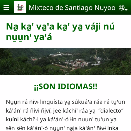
Pasar al contenido principal
Mixteco de Santiago Nuyoo
Se
Na̱ ka̱ꞌ va̱ꞌa ka̱ꞌ ya̱ váji nú
nu̱u̱nꞌ yaꞌá
¡¡SON IDIOMAS!!
Nu̱u̱n rá ñɨvɨ lingüísta ya̱ súkuáꞌa ráa rá tu̱ꞌun
káꞌánꞌ rá ñɨvɨ ñɨ̱vɨ́, jee káchíꞌ ráa ya̱ “dialecto”
kuíni káchíꞌ-i ya káꞌánꞌ-ó ɨɨn nu̱u̱nꞌ tu̱ꞌun ya̱
sɨ́ɨ́n sɨ́ɨ́n káꞌánꞌ-ó nu̱u̱nꞌ na̱ja káꞌánꞌ ñɨvɨ inka