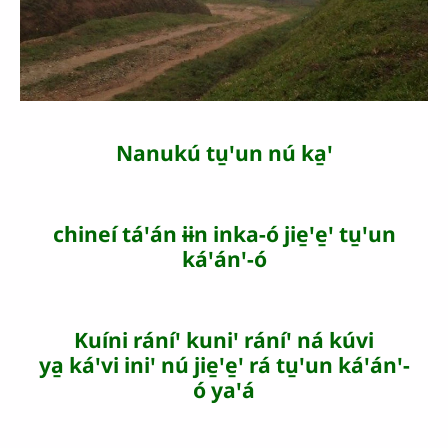
Nanukú tu̱ꞌun nú ka̱ꞌ
chineí táꞌán ɨɨn inka-ó jie̱ꞌe̱ꞌ tu̱ꞌun
káꞌánꞌ-ó
Kuíni ráníꞌ kuniꞌ ráníꞌ ná kúvi
ya̱ káꞌvi iniꞌ nú jie̱ꞌe̱ꞌ rá tu̱ꞌun káꞌánꞌ-
ó yaꞌá