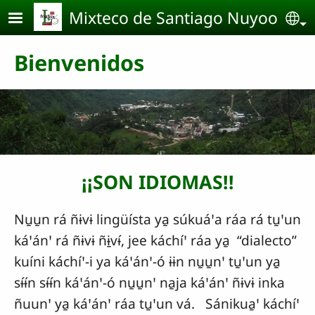
Pasar al contenido principal
Mixteco de Santiago Nuyoo
Se
Bienvenidos
¡¡SON IDIOMAS!!
Nu̱u̱n rá ñɨvɨ lingüísta ya̱ súkuáꞌa ráa rá tu̱ꞌun
káꞌánꞌ rá ñɨvɨ ñɨ̱vɨ́, jee káchíꞌ ráa ya̱ “dialecto”
kuíni káchíꞌ-i ya káꞌánꞌ-ó ɨɨn nu̱u̱nꞌ tu̱ꞌun ya̱
sɨ́ɨ́n sɨ́ɨ́n káꞌánꞌ-ó nu̱u̱nꞌ na̱ja káꞌánꞌ ñɨvɨ inka
ñuunꞌ ya̱ káꞌánꞌ ráa tu̱ꞌun vá. Sánikua̱ꞌ káchíꞌ