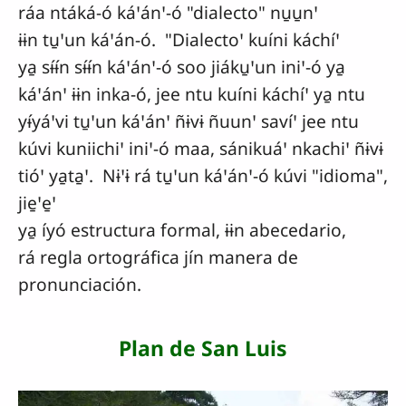
ráa ntáká-ó káꞌánꞌ-ó "dialecto" nu̱u̱nꞌ
ɨɨn tu̱ꞌun káꞌán-ó. "Dialectoꞌ kuíni káchíꞌ
ya̱ sɨ́ɨ́n sɨ́ɨ́n káꞌánꞌ-ó soo jiáku̱ꞌun iniꞌ-ó ya̱
káꞌánꞌ ɨɨn inka-ó, jee ntu kuíni káchíꞌ ya̱ ntu
yɨ́yáꞌvi tu̱ꞌun káꞌánꞌ ñɨvɨ ñuunꞌ savíꞌ jee ntu
kúvi kuniichiꞌ iniꞌ-ó maa, sánikuáꞌ nkachiꞌ ñɨvɨ
tióꞌ ya̱ta̱ꞌ. Nɨꞌɨ rá tu̱ꞌun káꞌánꞌ-ó kúvi "idioma",
jie̱ꞌe̱ꞌ
ya̱ íyó estructura formal, ɨɨn abecedario,
rá regla ortográfica jín manera de
pronunciación.
Plan de San Luis